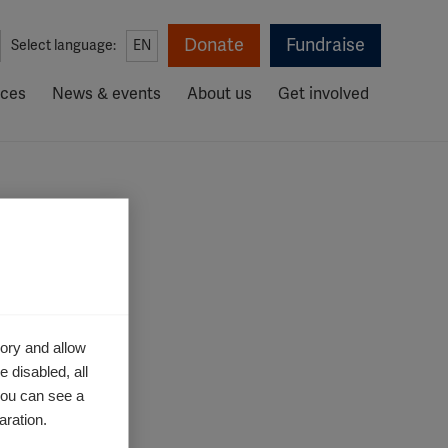
Donate
Fundraise
Select language:
EN
rces
News & events
About us
Get involved
ory and allow
 disabled, all
you can see a
ستتلقى رسا.
aration.
إذا لم تصلك هذه :