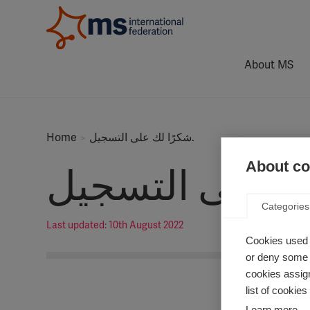
About MS
Home
شكرًا لك على التسجيل.
About coo
Categories
Last updated: 10th August 2022
Cookies used 
or deny some o
cookies assign
list of cookie
Learn more