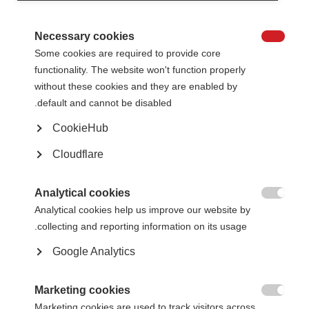
الفائزة بهذه الجائزة لعام 2016 هي بنتي سنايز من النرويج.
مُنِحت بنتي الجائزة
Necessary cookies
في فعالية للاحتفال

Some cookies are required to provide core
بالذكرى الخمسين
لجمعية التصلب
functionality. The website won't function properly
المتعدد النرويجية.
without these cookies and they are enabled by
قدَّم جيتي باي نائب
default and cannot be disabled.
الجائزة وهو رئيس
الجمعية الدنماركية
CookieHub
للتصلب المتعدد
وعضو اللجنة
الاستشارية لمرضى
Cloudflare
التصلب المتعدد
Bente (centre) being presented her award by Jette Bay
التابعة للاتحاد الدولي
(right) the vice chair of the Danish MS Society and
للتصلب المتعدد.
Analytical cookies
member of MSIF’s People with MS Advisoray

Committee, accompanied by Lars Ole Hammersland
Analytical cookies help us improve our website by
وبالإضافة إلى جائزة
(left), the chairman of the Norwegian MS Society
الاتحاد الدولي
collecting and reporting information on its usage.
للتصلب المتعدد،
تلقت بنتي 5000
Google Analytics
كرون نرويجي من الجمعية النرويجية للتصلب المتعدد وتذاكر مجانية لعشر أفراد إلى
كاتيجسنتريت في الدنمارك من الجمعية الدنماركية للتصلب المتعدد. وتخطط إلى
استغلال الجائزة المالية في ترتيب عطلة جماعية لمرضى التصلب المتعدد.
Marketing cookies

Marketing cookies are used to track visitors across