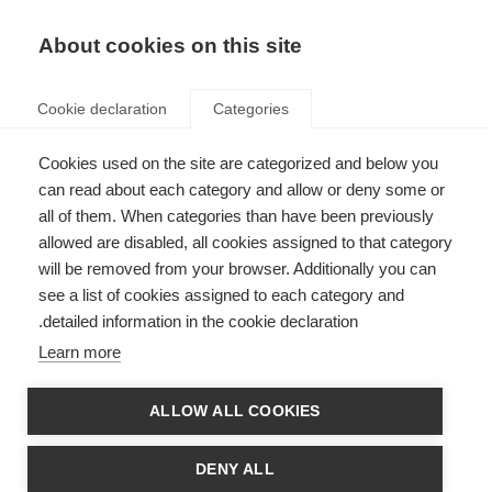
AR
Donate
Fundraise
About cookies on this site
Cookie declaration
Categories
Cookies used on the site are categorized and below you
جائزة إيفلين نيكلسون لمقدمي
can read about each category and allow or deny some or
الرعاية الدوليين 2016
all of them. When categories than have been previously
allowed are disabled, all cookies assigned to that category
Last updated: 22nd November 2016
will be removed from your browser. Additionally you can
see a list of cookies assigned to each category and
detailed information in the cookie declaration.
تُسَلَّم جائزة إيفلين نيكلسون لمقدمي الرعاية الذين يعملون أو كانوا يعملون متطوعين
Learn more
لمرضى التصلب العصبي المتعدد.
وقد أظهر المرشحون كامل التزامهم وتفانيهم المتميز.
ALLOW ALL COOKIES
تُكرم الجائزة الأفراد مع الاعتراف بأهمية مقدمي الرعاية المتطوعين في جميع أنحاء
العالم.
DENY ALL