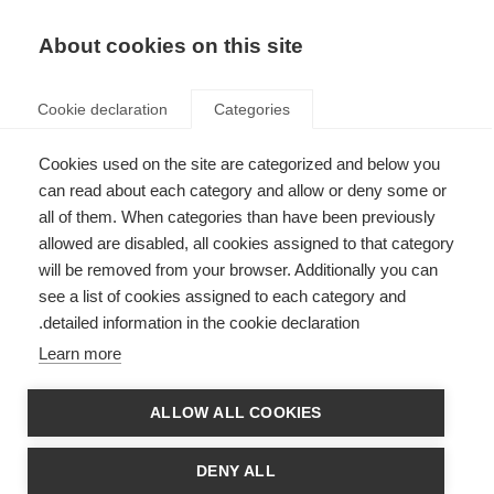
AR
Donate
Fundraise
About cookies on this site
Cookie declaration
Categories
Cookies used on the site are categorized and below you
العدد السابع عشر من نشرة
can read about each category and allow or deny some or
تواصل (ديسمبر 2016)
all of them. When categories than have been previously
allowed are disabled, all cookies assigned to that category
Last updated: 12th January 2017
will be removed from your browser. Additionally you can
see a list of cookies assigned to each category and
detailed information in the cookie declaration.
شارك في العدد السابع عشر من نشرة تواصل (ديسمبر 2016) 11 جمعية من جمعيات
Learn more
التصلب المتعدد في 9 دول عربية وهي لبنان والعراق و الأردن والمغرب وتونس
والبحرين والسعودية واليمن ومصر بالأضافة الي مشاركة من الاتحاد المغربي للتصلب
العصبي المتعدد الذي تم تأسيسة حديثا و يمثل 6 جمعيات من الجزائر وليبيا والمغرب
ALLOW ALL COOKIES
وتونس.
http://issuu.com/arabmsorg_mar2013/docs/dec_2016
DENY ALL