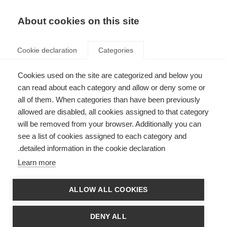
AR
Donate
Fundraise
About cookies on this site
Cookie declaration
Categories
Cookies used on the site are categorized and below you
تدعم إدارة الغذاء والدواء الأمريكية
can read about each category and allow or deny some or
all of them. When categories than have been previously
إجراء مزيد من الأبحاث التي تدرس
allowed are disabled, all cookies assigned to that category
"السلسلة الخفيفة للخيوط
will be removed from your browser. Additionally you can
العصبية"
see a list of cookies assigned to each category and
detailed information in the cookie declaration.
Last updated: 5th August 2021
Learn more
ALLOW ALL COOKIES
DENY ALL