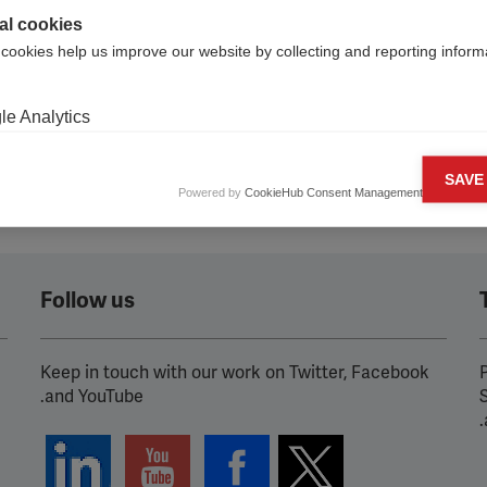
al cookies
 cookies help us improve our website by collecting and reporting inform
e Analytics
ng cookies
SAVE
Powered by
CookieHub Consent Management
cookies are used to track visitors across websites to allow publishers t
and engaging advertisements. By enabling marketing cookies, you gran
n for personalized advertising across various platforms.
Pixel
Follow us
ube
Keep in touch with our work on Twitter, Facebook
P
fy
and YouTube.
.