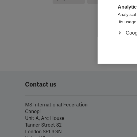
Analytic
Analytical
its usage.
Googl
Marketi
Marketing 
relevant 
permissio
Meta 
Contact us
YouT
MS International Federation
Spoti
Canopi
Unit A, Arc House
82 Tanner Street
London SE1 3GN