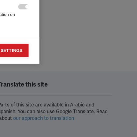

ation on
 SETTINGS

o display
t
Translate this site
arts of this site are available in Arabic and
Spanish. You can also use Google Translate. Read
about
our approach to translation