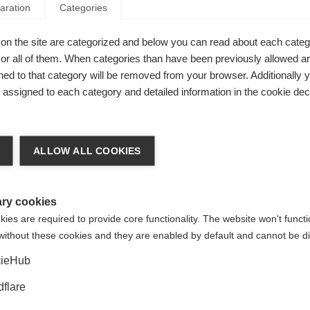
aration
Categories
 التصلب العصبي المتعدد أداء الجهاز المناعي أو تعدله. إذا توقف الم
on the site are categorized and below you can read about each categ
اض التصلب العصبي المتعدد بحدة أكبر من السابق. وذلك بسبب أن التأثي
r all of them. When categories than have been previously allowed are
لمتلازمة الارتدادية).
ed to that category will be removed from your browser. Additionally 
s assigned to each category and detailed information in the cookie decl
 المتلازمة الارتدادية على سبيل المثال في السيدات اللاتي يُعانين م
الأعصاب إلى إيقاف علاجهم، أو في مرضى التصلب العصبي المتعدد الذين
ن فيما مضى أن استخدام عقار المتلازمة الارتدادية عن طريق الحقن في
ALLOW ALL COOKIES
مع ذلك، ليس من الواضح ما إذا كانت الأقراص التي يتناولها المرضى وال
ا المرض.
درس باحثون من سان فرانسيسكو سجلات طبية 
ry cookies
شخاص أنهم عانوا من تفاقم حاد للأعراض (أو المتلازمة الارتدادية).
es are required to provide core functionality. The website won't functi
without these cookies and they are enabled by default and cannot be di
ن الأطباء والمرضى من إيقاف تناول عقار فينجوليمود أيًا كان السبب، وأ
ieHub
الة كاملة
(يمكنك فتح موقع خارجي في نافذة جديدة)
flare