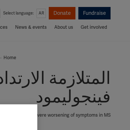
Donate
Fundraise
Select language:
AR
rces
News & events
About us
Get involved
Home
المتلازمة الارتد
فينجوليمود
imod may lead to severe worsening of symptoms in MS