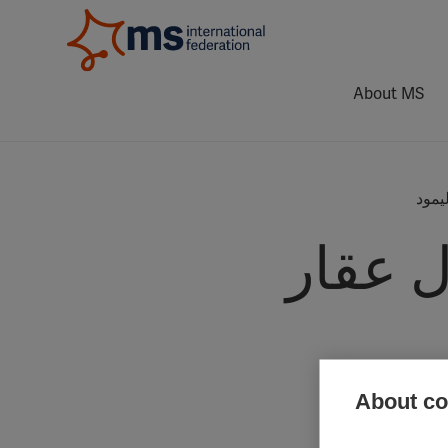
About MS
يمود
ل عقار
About coo
La