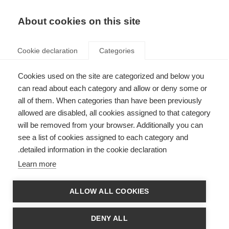
AR
Donate
Fundraise
About cookies on this site
Cookie declaration
Categories
Cookies used on the site are categorized and below you
العدد الثامن عشر من نشرة تواصل
can read about each category and allow or deny some or
(مارس 2017)
all of them. When categories than have been previously
allowed are disabled, all cookies assigned to that category
Last updated: 10th April 2017
will be removed from your browser. Additionally you can
see a list of cookies assigned to each category and
detailed information in the cookie declaration.
شارك في العدد الثامن عشر من نشرة تواصل (مارس 2017) 16 جمعية من جمعيات
Learn more
التصلب العصبي المتعدد في 11 دولة عربية وهي البحرين، تونس، الجزائر، السعودية،
لبنان، العراق، مصر، الأردن، الكويت، اليمن، المغرب. كما ان هناك مقال من ماري
فيلانت، عضو مجلس إدارة الاتحاد الدولي للتصلب العصبي المتعدد ورئيسة فرع اونتاريو
ALLOW ALL COOKIES
ونونافوت في جمعية التصلب العصبي المتعدد الكندية، عن مشاركة مجتمع التصلب
العصبي المتعدد في صنع القرار.
DENY ALL