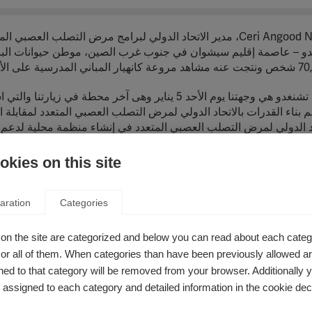
بناء القدرات بالاتحاد الدولي لمرض التصلب العصبي المتعدد لمقابلة
د الدولي لمرض التصلب العصبي المتعدد في إنشاء منظمة محلية لدعم ال
والصين هي موطن لحوالي 21,000 شخص مصاب بمرض التصلب العصب
kies on this site
ك. فعلى سبيل المثال، إذا طبقنا معدلات الإصابة بمرض التصلب العصب
العدد المقدر هو أقرب إلى 40,000. وهناك أيضا عدد غير معروف
ي يمكن الخلط بينه وبين مرض التصلب العصبي المتعدد.
aration
Categories
 التالي، وبعد الوصول إلى الفندق توجهنا إلى اجتماعنا الأول – وتناولنا الغداء!
on the site are categorized and below you can read about each categ
r all of them. When categories than have been previously allowed are
 ثلاثة أشخاص مصابين بمرض التصلب العصبي المتعدد ومرض الالتهاب ال
ed to that category will be removed from your browser. Additionally 
s assigned to each category and detailed information in the cookie decl
 أيضا شاب، أصيب بالعمى نتيجة المرض ولكن حالته الصحية بعيدة عن ا