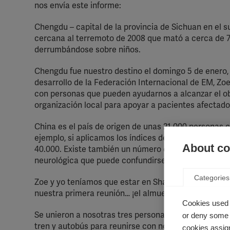
nos envía este informe:
Chengdu – capital de la provincia de Sichuan en el s
cercana al terremoto de 2008 que mató a cerca de 7
derrumbándose sobre niños.
Chengdu fue nuestro destino el domingo 5 de enero, l
desarrollo de la Federación Internacional de EM, Zoe
con personas que pueden ayudarnos a alcanzar el ob
organización local para apoyar a pacientes afectado
China es el país de origen de unas 21.000 personas 
ejemplo, si aplicamos los índices de EM en Taiwán a 
About coo
40.000. Existe también un número desconocido de p
neurológica que puede confundirse con la EM.
Categories
Zoe y yo teníamos que estar en Shanghái al día sigui
nuestra primera reunión… ¡el almuerzo!
Cookies used 
Se unieron a nosotras tres personas con EM y NMO. 
or deny some o
tren y autobús para reunirse con nosotras, las prim
cookies assign