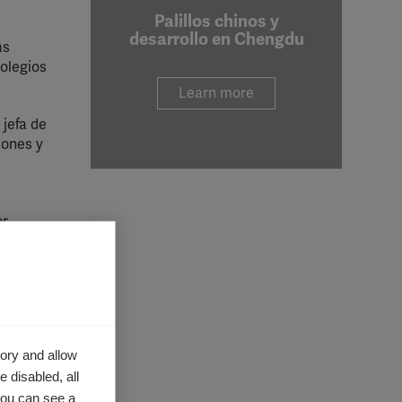
Palillos chinos y
desarrollo en Chengdu
ás
olegios
Learn more
 jefa de
iones y
or
los
rmedad
s a
ory and allow
oras en
 disabled, all
you can see a