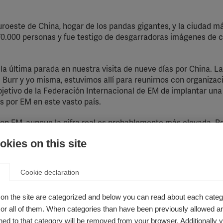
uroeste de China, hogar de los pandas gigantes, y la ciudad m
0.000 personas y fue testigo de desgarradoras imágenes de c
a última parada en nuestra visita de nueve días por China. La
 Burr y yo misma, estuvimos allí para reunirnos con organizac
jetivo de la Federación Internacional de EM de implantar una
s por EM en este vasto país.
con EM, aunque la cifra real es probablemente más elevada. P
la población china en total, la cifra estimada se acerca más a 
kies on this site
ersonas que viven con Neuromielitis Óptica (NMO), una enfe
Cookie declaration
ente, así que después de registrarnos en el hotel nos dirigimo
on the site are categorized and below you can read about each categ
La primera, una madre de 28 años, había viajado más de 10 h
r all of them. When categories than have been previously allowed are
eras personas extranjeras que conocía.
ed to that category will be removed from your browser. Additionally 