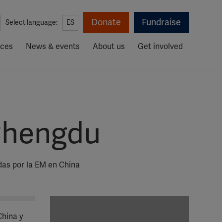
Donate
Fundraise
Select language:
ES
rces
News & events
About us
Get involved
 Chengdu
das por la EM en China
China y