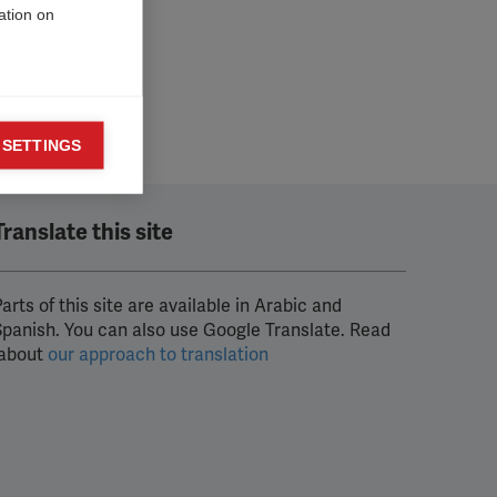

ation on
 SETTINGS

o display
t
Translate this site
arts of this site are available in Arabic and
Spanish. You can also use Google Translate. Read
about
our approach to translation