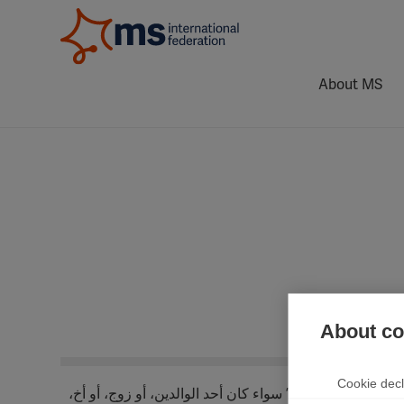
About MS
L
About coo
Cookie decl
ريم “مقدم الرعاية” سواء كان أحد الوالدين، أو زوج، أو أخ،