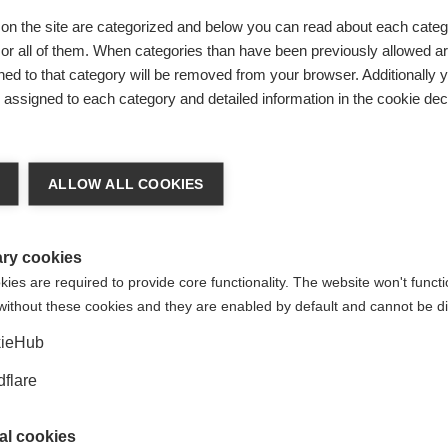
اء، أو صديق.
on the site are categorized and below you can read about each categ
r all of them. When categories than have been previously allowed are
هدية تقديرية لكل مقدم رعاية نظير رعايته لشخصٍ يحبه دون كلل على 
اية الآخرين على السعي لتقديم الدعم.
ed to that category will be removed from your browser. Additionally 
s assigned to each category and detailed information in the cookie decl
لعام ضيفٌ خاص لهذه الفعاليات. تحدث كارين داري سفير أستراليا (فكتو
المتعدد. قدمت المحاضرة منظور جديدة ونظرة إيجابية للتصلب المتع
ALLOW ALL COOKIES
ry cookies
es are required to provide core functionality. The website won't functi
without these cookies and they are enabled by default and cannot be di
ieHub
flare
al cookies