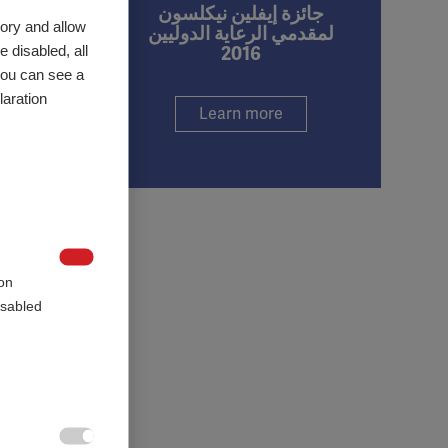
أو أحد الأبن
جائزة إيفلين نيكلسون
ory and allow
لمقدمي الرعاية الدوليين
 disabled, all
2016
يتم تقديم 
مقدمي الرع
you can see a
aration.
Learn more
وانضم هذا ا
من التصلب 

on
sabled.