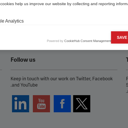
 cookies help us improve our website by collecting and reporting inform
e Analytics
ng cookies
SAVE
Powered by
CookieHub Consent Management
cookies are used to track visitors across websites to allow publishers t
and engaging advertisements. By enabling marketing cookies, you gran
n for personalized advertising across various platforms.
Follow us
Pixel
Keep in touch with our work on Twitter, Facebook
P
ube
and YouTube.
fy
.