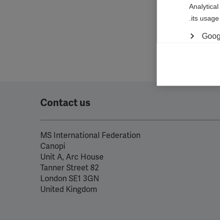
Analytical
its usage.
Googl
Marketi
Marketing 
relevant 
permissio
Contact us
Meta 
MS International Federation
YouT
Canopi
Spoti
Unit A, Arc House
82 Tanner Street
London SE1 3GN
United Kingdom