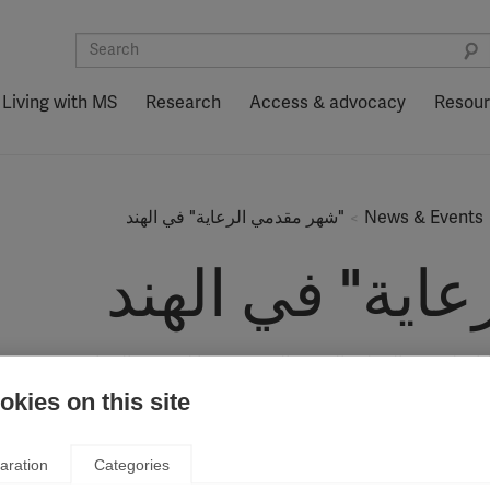
Living with MS
Research
Access & advocacy
Resou
News & Events
"شهر مقدمي الرعاية" في الهند
اية" في الهند
ع لجمعية التصلب المتعدد الهندية "شهرًا لمقدمي الرعاية"
ast updated: 28th November 2016
kies on this site
aration
Categories
 فرع شيناي التابع لجمعية التصلب المتعدد الهندية كل أكتوبر لتقدير وتك