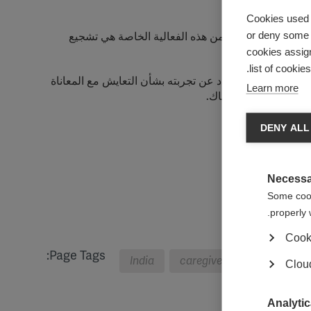
Cookies used 
or deny some o
مر السنين. والغرض من هذه الفعالية الخاصة هي تشجيع
cookies assign
list of cookie
ريا) للتصلب المتعدد عن تجربته بشأن التعايش مع المعاناة
Learn more
دد لكل شخص كان هناك.
DENY ALL
Necessa
Some cooki
properly 
Cook
Page Tags:
India
caregivers
Cloud
Analytic