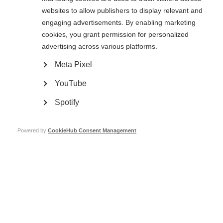
Lea el artículo completo
(página web externa; se abre en una nueva
websites to allow publishers to display relevant and
ventana)
engaging advertisements. By enabling marketing
Page Tags:
Italy
research
treatment
cookies, you grant permission for personalized
advertising across various platforms.
Meta Pixel
YouTube
Spotify
Contact us
MS International Federation
Powered by
CookieHub Consent Management
Canopi
Unit A, Arc House
82 Tanner Street
London SE1 3GN
United Kingdom
Follow us