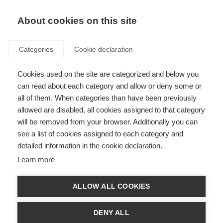
ES
Donate
Fundraise
About cookies on this site
Categories
Cookie declaration
Cookies used on the site are categorized and below you
Un nuevo tratamiento para la
can read about each category and allow or deny some or
espasticidad y el dolor
all of them. When categories than have been previously
allowed are disabled, all cookies assigned to that category
Last updated: 25th June 2015
will be removed from your browser. Additionally you can
see a list of cookies assigned to each category and
detailed information in the cookie declaration.
En la Universidad de Génova, en Italia, se ha utilizado una nueva técnica
Learn more
conocida como la terapia con ondas de choque radiales para tratar la
espasticidad y el dolor en pacientes con EM.
ALLOW ALL COOKIES
Durante la terapia con ondas de choque, se envían una serie de ondas de
sonido de alta intensidad al área afectada, en la que se incrementa el flujo
sanguíneo y se estimula la reparación, a la vez que se disminuyen los
DENY ALL
factores locales que pueden provocar dolor.