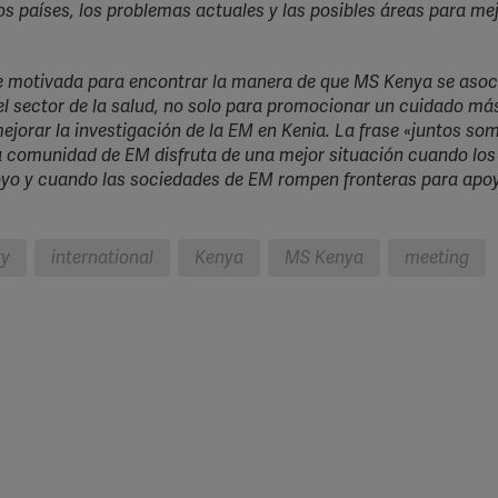
s países, los problemas actuales y las posibles áreas para mej
Spotify
e motivada para encontrar la manera de que MS Kenya se asoc
del sector de la salud, no solo para promocionar un cuidado má
jorar la investigación de la EM en Kenia. La frase «juntos s
la comunidad de EM disfruta de una mejor situación cuando los
poyo y cuando las sociedades de EM rompen fronteras para apo
ty
international
Kenya
MS Kenya
meeting