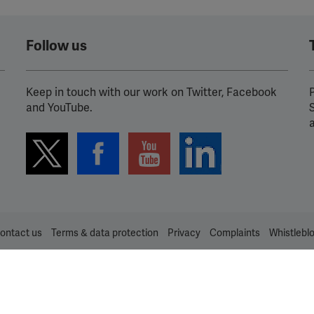
Follow us
Keep in touch with our work on Twitter, Facebook
P
and YouTube.
ontact us
Terms & data protection
Privacy
Complaints
Whistlebl