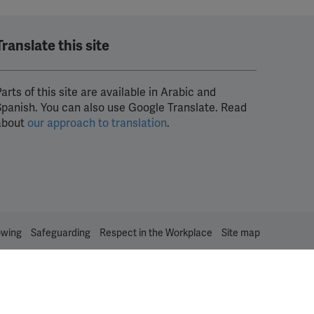
Translate this site
arts of this site are available in Arabic and
Spanish. You can also use Google Translate. Read
about
our approach to translation
.
owing
Safeguarding
Respect in the Workplace
Site map