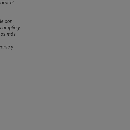
orar el
ie con
s amplio y
omos más
yarse y