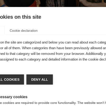
kies on this site
 de Kenia demostró la importancia de la colaboración interna
al de EM de Estados Unidos
.
Cookie declaration
se reunió desde junio hasta septiembre con trabajadores de va
alizar el enfoque de la organización y desarrollar soluciones 
on the site are categorized and below you can read about each categ
r all of them. When categories than have been previously allowed are
ed to that category will be removed from your browser. Additionally 
 grupo de apoyo a una sociedad registrada que ofrece ayuda
s assigned to each category and detailed information in the cookie decl
omo a sus familias.
L COOKIES
DENY ALL
viven con EM y NMO ha ido creciendo, y nuestra sociedad ha 
ver estos problemas prepararía mejor a los miembros de la so
EM.
essary cookies
rional y del área metropolitana de Delaware de la Sociedad Nac
 cookies are required to provide core functionality. The website won't 