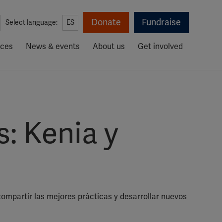
Donate
Fundraise
Select language:
ES
rces
News & events
About us
Get involved
: Kenia y
ompartir las mejores prácticas y desarrollar nuevos