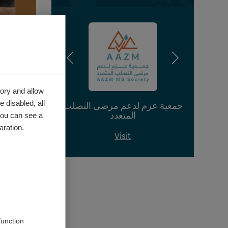
cional
rias
para
ory and allow
 disabled, all
جمعية عزم لدعم مرضى التصلب
المتعدد
you can see a
 a
aration.
Visit
comenzado
ciedad a
ional de
function