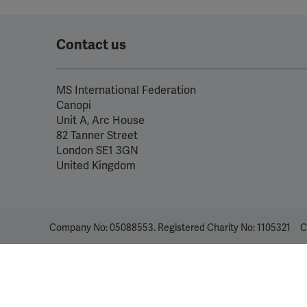
Contact us
MS International Federation
Canopi
Unit A, Arc House
82 Tanner Street
London SE1 3GN
United Kingdom
Company No: 05088553. Registered Charity No: 1105321
C