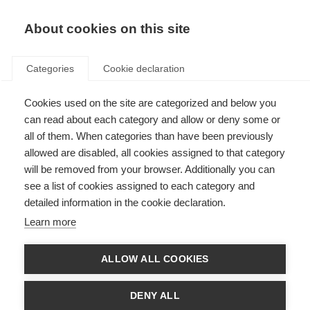
ES
Donate
Fundraise
About cookies on this site
Categories
Cookie declaration
Cookies used on the site are categorized and below you
Premio Wolfensohn 2017
can read about each category and allow or deny some or
all of them. When categories than have been previously
Last updated: 29th June 2017
allowed are disabled, all cookies assigned to that category
will be removed from your browser. Additionally you can
see a list of cookies assigned to each category and
detailed information in the cookie declaration.
Este año han estado nominadas personas maravillosas y totalmente
Learn more
merecedoras del premio James D. Wolfensohn, procedentes de las
asociaciones nacionales de EM de Australia, Bélgica, Brasil, Canadá,
Japón, Rusia, España, Reino Unido y Uruguay.
ALLOW ALL COOKIES
No fue fácil elegir al ganador, ya que todos los nominados presentaban
unas cualidades excepcionales, y los jueces afirmaron que todos eran
DENY ALL
héroes de la EM de una manera u otra.