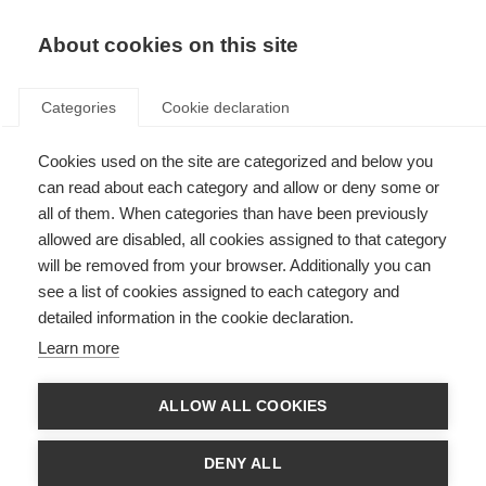
ES
Donate
Fundraise
About cookies on this site
Categories
Cookie declaration
Cookies used on the site are categorized and below you
Inspiración de cambios a
can read about each category and allow or deny some or
través de Advocacy4MS
all of them. When categories than have been previously
allowed are disabled, all cookies assigned to that category
Last updated: 16th December 2020
will be removed from your browser. Additionally you can
see a list of cookies assigned to each category and
detailed information in the cookie declaration.
Learn more
ALLOW ALL COOKIES
DENY ALL