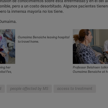
ifusión de conocimientos sobre esta enfermedad y en el del 
onible, pero a un costo desorbitado. Algunos pacientes tienen
ero la inmensa mayoría no los tiene.
 Oumaima.
Oumaima Benaiche leaving hospital
to travel home.
ing her
Professor Belahsen talki
ital Fes,
Oumaima Benaiche at ho
d
people affected by MS
access to treatment