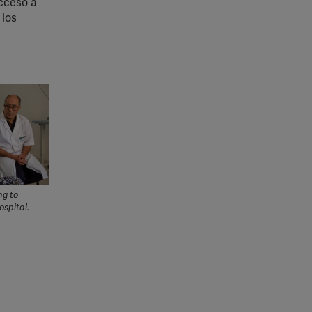
acceso a
 los
ng to
spital.