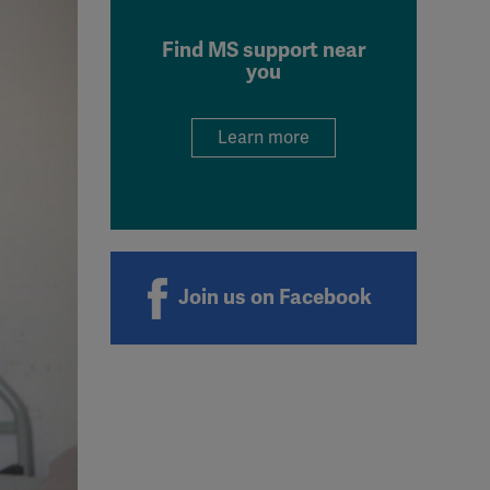
Find MS support near
you
Learn more
Join us on Facebook