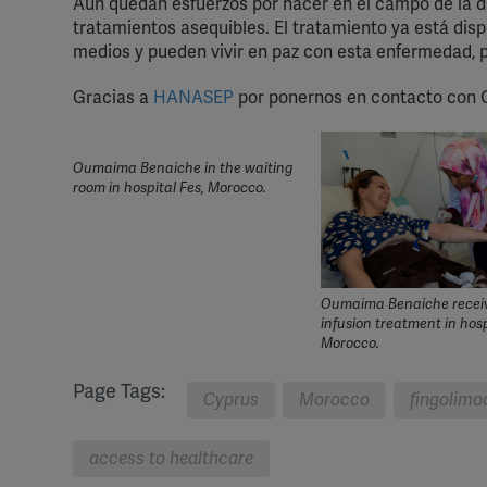
Aún quedan esfuerzos por hacer en el campo de la d
tratamientos asequibles. El tratamiento ya está disp
medios y pueden vivir en paz con esta enfermedad, p
Gracias a
HANASEP
por ponernos en contacto con
Oumaima Benaiche in the waiting
room in hospital Fes, Morocco.
Oumaima Benaiche receiv
infusion treatment in hosp
Morocco.
Page Tags:
Cyprus
Morocco
fingolimo
access to healthcare