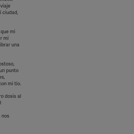
viaje
i ciudad,
 que mi
ir mi
ibrar una
ostoso,
 un punto
es,
on mi tío.
o dosis al
l
, nos