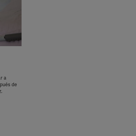
r a
spués de
z.