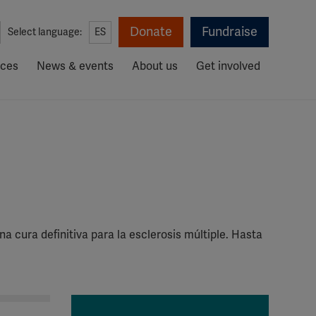
Donate
Fundraise
Select language:
ES
rces
News & events
About us
Get involved
 cura definitiva para la esclerosis múltiple. Hasta