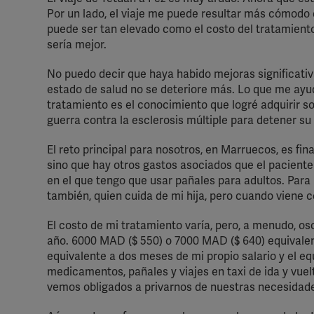
perm
Por un lado, el viaje me puede resultar más cómodo e
puede ser tan elevado como el costo del tratamiento
sería mejor.
No puedo decir que haya habido mejoras significativ
estado de salud no se deteriore más. Lo que me ayuda
tratamiento es el conocimiento que logré adquirir s
guerra contra la esclerosis múltiple para detener su
El reto principal para nosotros, en Marruecos, es fin
sino que hay otros gastos asociados que el paciente 
en el que tengo que usar pañales para adultos. Par
también, quien cuida de mi hija, pero cuando viene c
El costo de mi tratamiento varía, pero, a menudo, os
año. ‎6000 MAD ($ 550) o 7000 MAD ($ 640) equivalen
equivalente a dos meses de mi propio salario y el e
medicamentos, pañales y viajes en taxi de ida y vuelt
vemos obligados a privarnos de nuestras necesidade