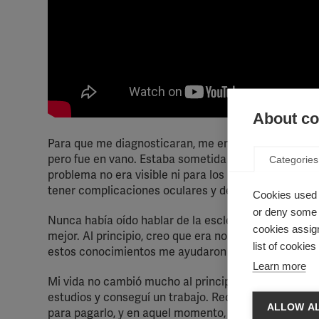
About coo
Para que me diagnosticaran, me enfrenté a muchos r
pero fue en vano. Estaba sometida a mucha presión 
Categories
problema no era visible ni para los médicos ni par
tener complicaciones oculares y debilidad de los mú
Cookies used 
or deny some o
Nunca había oído hablar de la esclerosis múltiple. 
cookies assign
mejor. Al principio, creo que era normal tener gra
list of cookie
estos conocimientos me ayudaron a hacerme más fuer
Learn more
Mi vida no cambió mucho al principio. Todavía podí
estudios y conseguí un trabajo. Recibí mi primer tr
ALLOW AL
para pagarlo, y en aquel momento, no había ninguna 