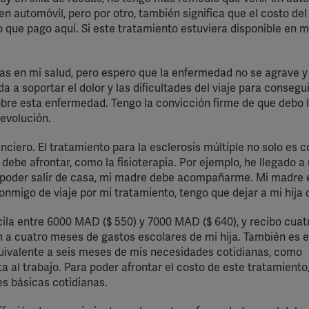
ission for personalized advertising across various platforms.
n automóvil, pero por otro, también significa que el costo del 
Meta Pixel
 que pago aquí. Si este tratamiento estuviera disponible en m
YouTube
as en mi salud, pero espero que la enfermedad no se agrave y
Spotify
 a soportar el dolor y las dificultades del viaje para consegu
obre esta enfermedad. Tengo la convicción firme de que debo l
 evolución.
anciero. El tratamiento para la esclerosis múltiple no solo es c
debe afrontar, como la fisioterapia. Por ejemplo, he llegado a
a poder salir de casa, mi madre debe acompañarme. Mi madre 
onmigo de viaje por mi tratamiento, tengo que dejar a mi hija c
cila entre 6000 MAD ($ 550) y 7000 MAD ($ 640), y recibo cuatr
 a cuatro meses de gastos escolares de mi hija. También es e
quivalente a seis meses de mis necesidades cotidianas, como
a al trabajo. Para poder afrontar el costo de este tratamiento
s básicas cotidianas.