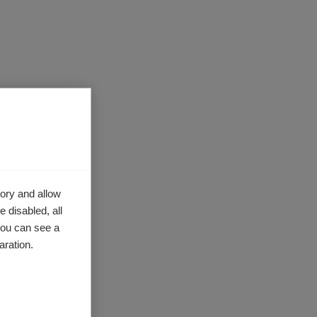
listas,
és de
ory and allow
 disabled, all
tenderlo
you can see a
embargo,
aration.
delante.
r mis
medios
os, esto