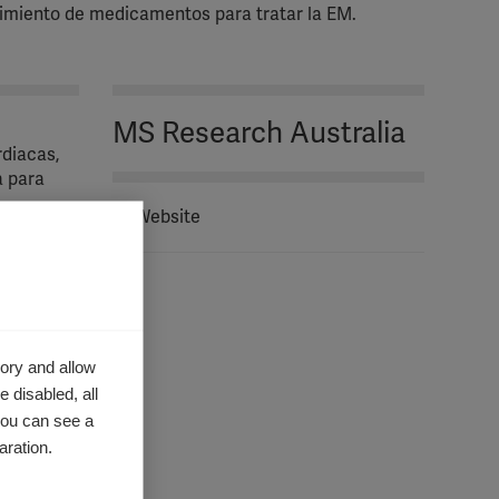
brimiento de medicamentos para tratar la EM.
MS Research Australia
rdiacas,
a para
Website
sión 3D
a.
ad de las
gación de
ory and allow
nte, un
 disabled, all
ón es el
you can see a
aration.