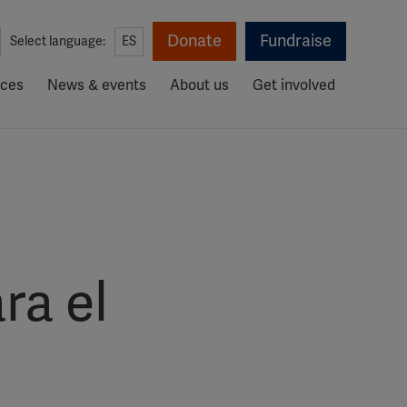
Donate
Fundraise
Select language:
ES
rces
News & events
About us
Get involved
M
ra el