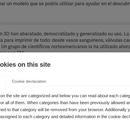
rear un modelo que se podría utilizar para ayudar en el descu
en 3D han abaratado, democratizado y generalizado su uso. La
a para imprimir de todo: desde vasos sanguíneos, válvulas ca
. Un grupo de científicos norteamericanos la ha utilizado ahor
onas con EM.
kies on this site
ta Nature, los científicos describen cómo han utilizado la impre
iar los efectos de posibles terapias reparadoras de la mielin
Cookie declaration
ctora de mielina de las fibras nerviosas, alterando la capacid
caz. Se están dedicando esfuerzos considerables en la investi
on the site are categorized and below you can read about each categ
estaurar la capa de mielina en las fibras nerviosas. No obsta
r all of them. When categories than have been previously allowed are
en esta búsqueda de tratamientos para la EM de nueva generaci
 de varios posibles fármacos en la reparación de la mielina.
ed to that category will be removed from your browser. Additionally 
s assigned to each category and detailed information in the cookie decl