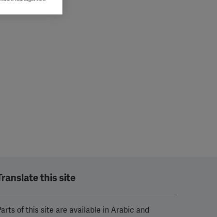
ers to display
 grant
Translate this site
arts of this site are available in Arabic and