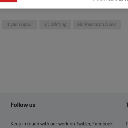
eting cookies are used to track visitors across websites to allow publish
 principal de resúmenes de investigación en nuestro sitio web
vant and engaging advertisements. By enabling marketing cookies, you
ission for personalized advertising across various platforms.
myelin repair
3D printing
MS Research News
Meta Pixel
YouTube
Spotify
Follow us
Keep in touch with our work on Twitter, Facebook
P