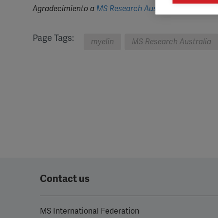

Mark
Agradecimiento a
MS Research Australia
– proveedor
rele
perm
Page Tags:
myelin
MS Research Australia
Contact us
MS International Federation