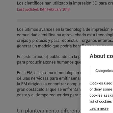
Los científicos han utilizado la impresión 3D para c
Last updated: 15th February 2018
Los últimos avances en la tecnología de impresión 
comunidad científica ha aprovechado esta tecnologí
orejas y prótesis y para reconstruir órganos enteros
generar un modelo que podría beneficiar a las pers
About coo
En [este artículo], publicado en la prestigiosa revis
para producir axones humanos que les permitan estud
Categories
En la EM, el sistema inmunológico daña la capa prote
células nerviosas para emitir señales de manera efi
Cookies used 
la EM dirigidos a encontrar compuestos capaces de r
or deny some o
gran obstáculo al que se enfrentan los científicos 
coste y el tiempo requeridos para probar los efectos
cookies assign
list of cookie
Learn more
Un planteamiento diferente