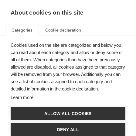
ES
Donate
Fundraise
About cookies on this site
Categories
Cookie declaration
Cookies used on the site are categorized and below you
Un ensayo clínico demuestra
can read about each category and allow or deny some or
que el pilates puede ayudar a la
all of them. When categories than have been previously
allowed are disabled, all cookies assigned to that category
movilidad y a la capacidad de
will be removed from your browser. Additionally you can
andar en la EM
see a list of cookies assigned to each category and
detailed information in the cookie declaration.
Last updated: 24th July 2018
Learn more
ALLOW ALL COOKIES
La actividad física y el ejercicio juegan un papel importante para ayudar a
DENY ALL
las personas a gestionar sus síntomas de EM y mejorar la calidad de vida