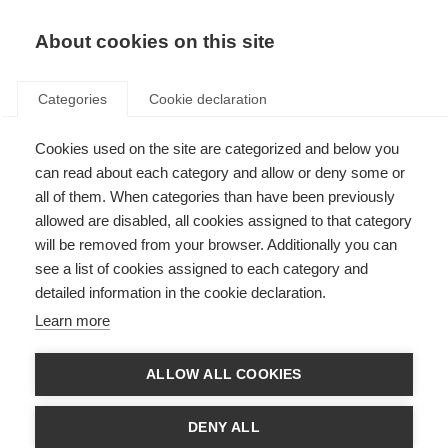
ES
Donate
Fundraise
About cookies on this site
Categories
Cookie declaration
Cookies used on the site are categorized and below you
Gracias mascarillas de Brasil
can read about each category and allow or deny some or
all of them. When categories than have been previously
Last updated: 19th January 2021
allowed are disabled, all cookies assigned to that category
will be removed from your browser. Additionally you can
see a list of cookies assigned to each category and
detailed information in the cookie declaration.
Learn more
ALLOW ALL COOKIES
DENY ALL