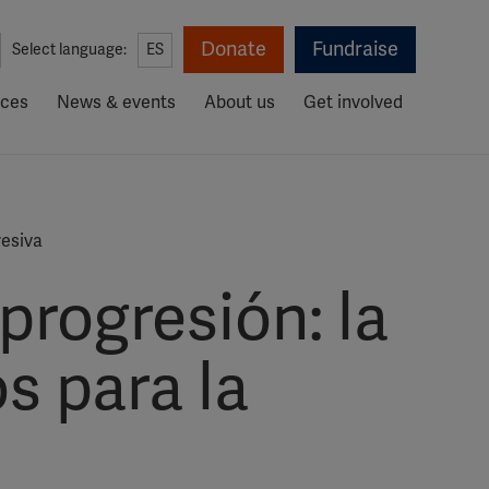
Donate
Fundraise
Select language:
ES
rces
News & events
About us
Get involved
resiva
progresión: la
s para la