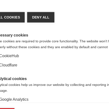
L COOKIES
DENY ALL
essary cookies
 cookies are required to provide core functionality. The website won't 
erly without these cookies and they are enabled by default and cannot 
CookieHub
Cloudflare
lytical cookies
ytical cookies help us improve our website by collecting and reporting 
usage.
profesor clínico sénior y neurólogo consultor honorario en la
Google Analytics
ino Unido. Su investigación se centra en los cambios bioener