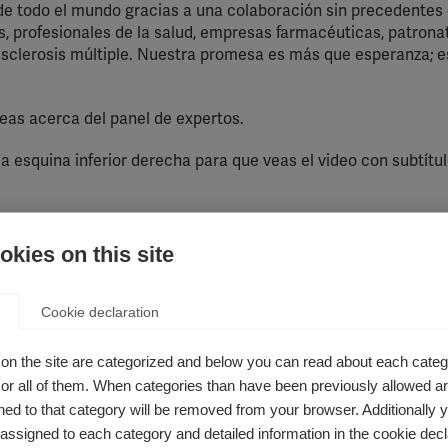
 de todo el mundo gracias a una colaboración sin precedentes
s, profesionales de la salud, empresas farmacéuticas, patrona
esclerosis múltiple. Nuestra promesa es más que esperanza; e
leas acerca del panel de expertos.
a esquina inferior derecha para que veas el video con subtítu
kies on this site
Cookie declaration
on the site are categorized and below you can read about each categ
r all of them. When categories than have been previously allowed are
ed to that category will be removed from your browser. Additionally 
s assigned to each category and detailed information in the cookie decl