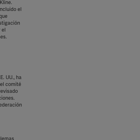
Kline.
ncluido el
 que
stigación
 el
es.
E. UU., ha
 el comité
revisado
ciones.
Federación
oblemas