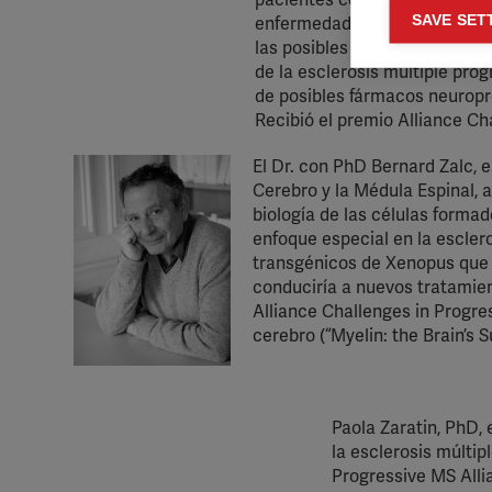
pacientes con esclerosis múlt
Mar
SAVE SET
enfermedad, en particular, el

Mark
las posibles consecuencias de
de la esclerosis múltiple pro
rele
de posibles fármacos neuropro
perm
Recibió el premio Alliance Ch
El Dr. con PhD Bernard Zalc, e
Cerebro y la Médula Espinal, ah
biología de las células forma
enfoque especial en la escler
transgénicos de Xenopus que 
conduciría a nuevos tratamien
Alliance Challenges in Progres
cerebro (“Myelin: the Brain’s 
Paola Zaratin, PhD, 
la esclerosis múltip
Progressive MS Alli