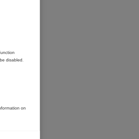
function
be disabled.
information on
géticos en