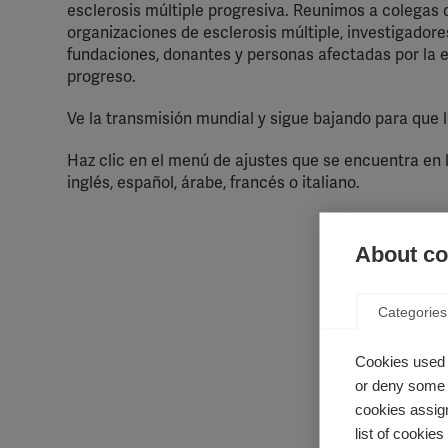
esclerosis múltiple progresiva. Reunimos a colegas
organizaciones de esclerosis múltiple, investigadore
fundaciones, donantes y personas afectadas por la 
progreso.
Ve la transmisión mundial y sigue bajando para que 
Haz clic en el menú de ajustes que se encuentra en l
inglés, español, árabe, francés o italiano.
About coo
Categories
Cookies used 
or deny some o
cookies assign
list of cookie