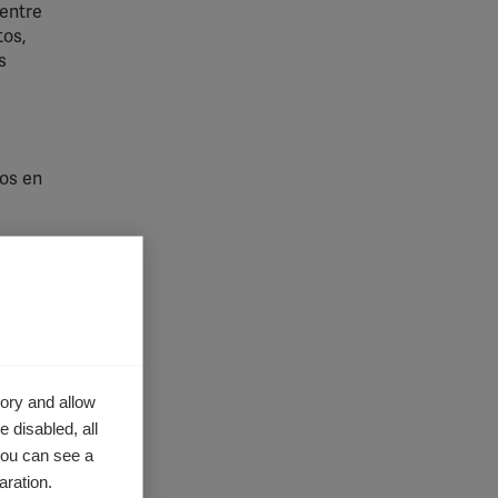
 entre
tos,
s
los en
ory and allow
 disabled, all
you can see a
aration.