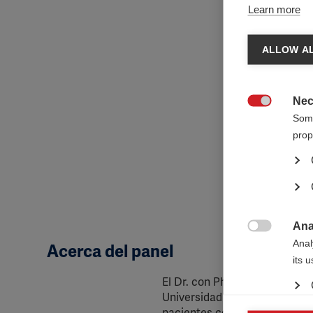
Learn more
ALLOW AL
Nec

Some
prop
Ana

Anal
Acerca del panel
its 
El Dr. con PhD Don Mahad, es 
Universidad de Edimburgo, Re