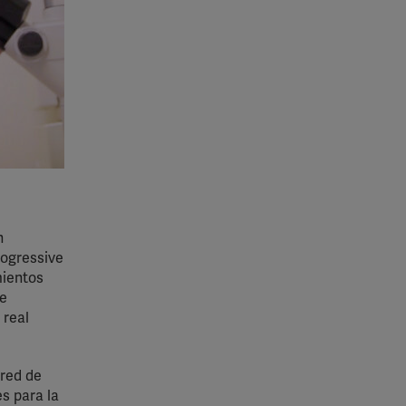
n
rogressive
mientos
le
 real
 red de
s para la