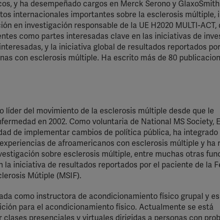
acos, y ha desempeñado cargos en Merck Serono y GlaxoSmith
tos internacionales importantes sobre la esclerosis múltiple, i
ión en investigación responsable de la UE H2020 MULTI-ACT,
entes como partes interesadas clave en las iniciativas de inve
interesadas, y la iniciativa global de resultados reportados por
nas con esclerosis múltiple. Ha escrito más de 80 publicacion
o líder del movimiento de la esclerosis múltiple desde que le
nfermedad en 2002. Como voluntaria de National MS Society, E
dad de implementar cambios de política pública, ha integrado
experiencias de afroamericanos con esclerosis múltiple y ha 
vestigación sobre esclerosis múltiple, entre muchas otras fun
 la iniciativa de resultados reportados por el paciente de la 
lerosis Mútiple (MSIF).
cada como instructora de acondicionamiento físico grupal y es
rición para el acondicionamiento físico. Actualmente se está
 clases presenciales y virtuales dirigidas a personas con pr