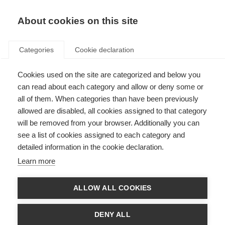
ES
Donate
Fundraise
About cookies on this site
Categories
Cookie declaration
Cookies used on the site are categorized and below you
Es posible que la diferencia en
can read about each category and allow or deny some or
la molécula inmune explique
all of them. When categories than have been previously
allowed are disabled, all cookies assigned to that category
las diferencias en función del
will be removed from your browser. Additionally you can
género en la EM
see a list of cookies assigned to each category and
detailed information in the cookie declaration.
Last updated: 21st March 2018
Learn more
ALLOW ALL COOKIES
Una nueva investigación recientemente publicada en
Proceedings of the
National Academy of Science
ha desvelado una diferencia importante en
una molécula esencial del sistema inmunológico, la IL-33, en hombres y
DENY ALL
mujeres, que podría ayudar a explicar las diferencias relacionadas con el
género en la EM.